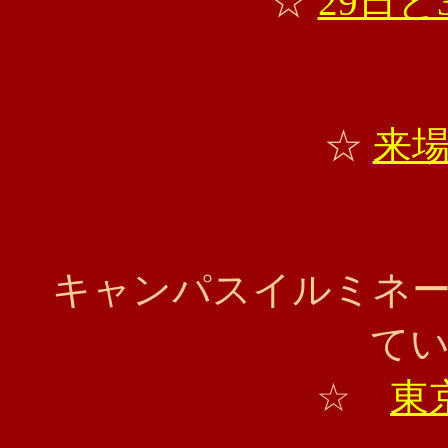
☆
29日と
☆
来
キャンパスイルミネ
て
☆
東