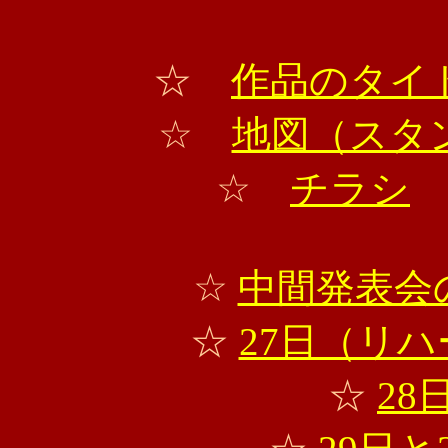
☆
作品のタイ
☆
地図（スタ
☆
チラシ
☆
中間発表会の
☆
27日（リ
☆
28