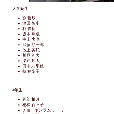
大学院生
劉 哲辰
津田 智史
朴 俊祈
坂本 隼颯
中山 実咲
武藤 航一郎
池上 善紀
川見 莉大
瀬戸 翔太
田中丸 果穂
鶴 祐梨子
4年生
阿部 柚月
植松 百々子
チョーヤンラム テーミ