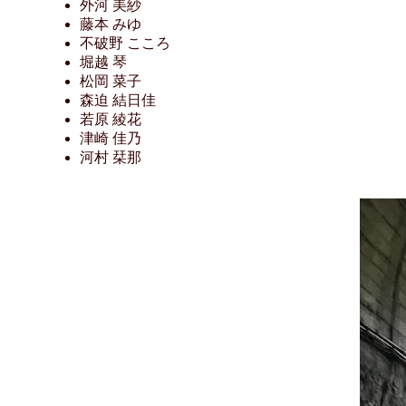
外河 美紗
藤本 みゆ
不破野 こころ
堀越 琴
松岡 菜子
森迫 結日佳
若原 綾花
津崎 佳乃
河村 栞那