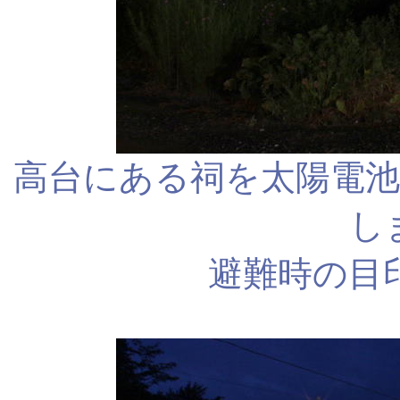
高台にある祠を太陽電
し
避難時の目