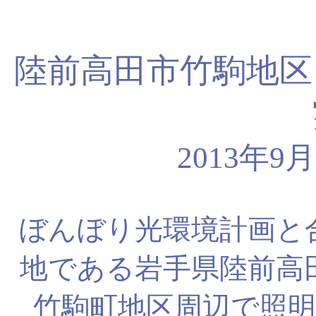
陸前高田市竹駒地区
2013年9
ぼんぼり光環境計画と
地である岩手県陸前高
竹駒町地区周辺で照