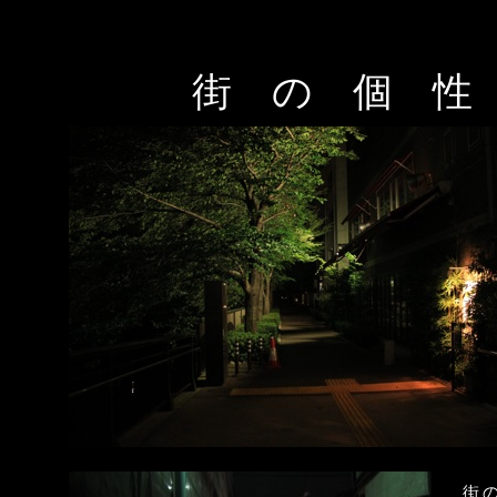
街 の 個 性
あ
街