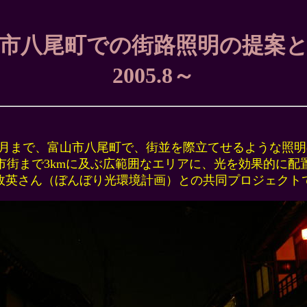
市八尾町での街路照明の提案
2005.8～
06年2月まで、富山市八尾町で、街並を際立てせるような照
市街まで3kmに及ぶ広範囲なエリアに、光を効果的に配
政英さん（ぼんぼり光環境計画）との共同プロジェクト