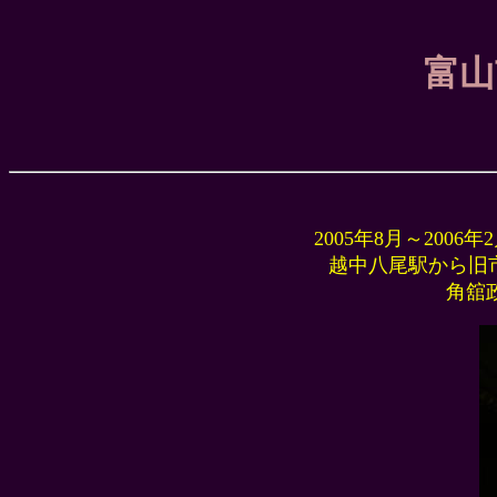
富山
2005年8月～20
越中八尾駅から旧
角舘