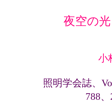
夜空の光
小
照明学会誌、Vol.9
788