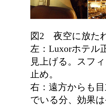
図2 夜空に放た
左：Luxorホテ
見上げる。スフィ
止め。
右：遠方からも目
でいる分、効果は